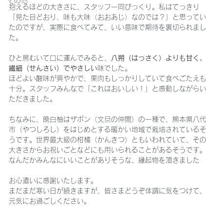
その他
抱えるほどの大きさに、スタッフ一同びっくり。私はてっきり
「見た目どおり、味も大味（おおあじ）なのでは？」と思ってい
たのですが、実際に食べてみて、いい意味で期待を裏切られまし
た。
ひと房むいて口に運んでみると、
八朔（はっさく）よりも甘く、
繊細（せんさい）でやさしい
味でした。
ほどよい酸味が爽やかで、果肉もしっかりしていて食べごたえも
十分。スタッフみんなで「これはおいしい！」と感動しながらい
ただきました。
ちなみに、晩白柚はザボン（文旦の仲間）の一種で、熊本県八代
市（やつしろし）をはじめとする暖かい地域で栽培されているそ
うです。世界最大級の柑橘（かんきつ）ともいわれていて、その
大きさからお祝いごとなどにも用いられることがあるそうです。
なんだかみんなにいいことがありそうな、縁起物を頂きました
お心遣いに感謝いたします。
まだまだ寒い日が続きますが、皆さまどうぞ体調に気をつけて、
元気にお過ごしください。