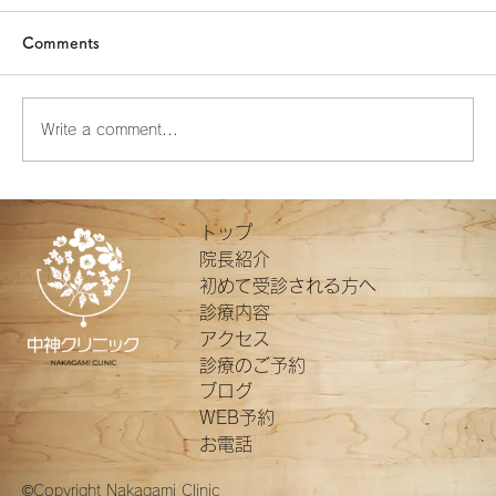
Comments
ふれあいサロン勉強会
Write a comment...
トップ
院長紹介
初めて受診される方へ
診療内容
アクセス
診療のご予約
ブログ
WEB予約
お電話
​©Copyright Nakagami Clinic