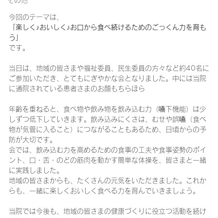
その他
今回のテーマは、
「楽しく♪おいしく♪お口から食べ続けるためのごっくん力を育も
う」
です。
当日は、地域の皆さまや福祉委員、民生委員の方々など約40名に
ご参加いただき、とてもにぎやかな会となりました。中には当院
に通院されている患者さまのお顔もちらほら
年齢を重ねると、食べ物や飲み物を飲み込む力（嚥下機能）は少
しずつ低下していきます。飲み込みにくさは、むせや誤嚥（食べ
物が気管に入ること）につながることもあるため、日頃からの予
防が大切です。
会では、飲み込む力を高めるための食事の工夫や食事姿勢のポイ
ント、口・舌・のどの筋肉を動かす簡単な体操を、皆さまと一緒
に実践しました。
地域の皆さまからも、たくさんの元気をいただきました。これか
らも、一緒に楽しくおいしく食べる力を育んでいきましょう。
当院では今後も、地域の皆さまの健康づくりに役立つ活動を続け