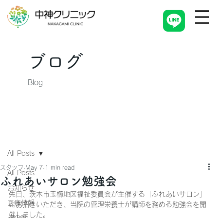
ブログ
Blog
All Posts
スタッフ
May 7
1 min read
All Posts
ふれあいサロン勉強会
お知らせ
先日、茨木市玉櫛地区福祉委員会が主催する「ふれあいサロン」
医療情報
にお招きいただき、当院の管理栄養士が講師を務める勉強会を開
催しました。