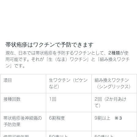
帯状疱疹はワクチンで予防できます
現在、日本では帯状疱疹を予防するワクチンとして、
2種類
が使
用可能です。それが「生（なま）ワクチン」と「組み換えワクチ
ン」です。
項目
生ワクチン（ビケン
組み換えワクチン
など）
（シングリックス）
接種回数
1回
2回（2か月あけ
て）
帯状疱疹後神経痛の
6割程度
9割以上　※３
予防効果