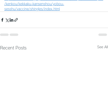
/kenkou/kekkaku-kansenshou/yobou-
sesshu/vaccine/shingles/index.html
See All
Recent Posts