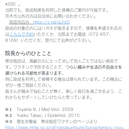
×2回）。
当院でも、助成制度を利用した接種のご案内が可能です。
茨木市以外の方は自治体にお問い合わせください。
吹田市の方　
https://x.gd/pLPzG
助成の対象の方にはハガキが届きますので、接種を希望される方
は
こちらで予約
いただくか、当院までお電話（072-657-
8169）いただくか、受付にてお声がけ下さい。
院長からのひとこと
帯状疱疹は、高齢の方にとって決して他人ごとではない病気で
す。ワクチンで予防することで、
つらい痛みや生活の不自由さを
避けられる可能性が高まります
。
特に助成を利用して接種する機会は限られています。この機会に
ぜひ一度ご相談ください。
皆さんが痛みで悩むことが無く、楽しく毎日を過ごせるよう、こ
れからもサポートしていけたらと思っています。
※１　Toyama N, J Med Virol. 2009
※２　Yukiko Takao, J Epidemiol, 2015
※３　厚生労働省　帯状疱疹ワクチンのページより
https://www.mhlw.go.jp/stf/seisakunitsuite/bunya/kenkou_iryou