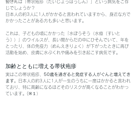
その他
皆さんは「帯状疱疹（たいじょうほうしん）」という病気をご存
じでしょうか？
日本人の約3人に1人がかかると言われていますから、身近な方で
かかったことがある方も多いと思います。
これは、子どもの頃にかかった「水ぼうそう（水痘〔すいと
う〕）」のウイルスが、長い間からだの中にひそんでいて、年を
とったり、体の免疫力（めんえきりょく）が下がったときに再び
活動を始め、皮膚に水ぶくれや痛みを引き起こす病気です。
加齢とともに増える帯状疱疹
実はこの帯状疱疹、
50歳を過ぎると発症する人がぐんと増えてき
ます
。日本人の約3人に1人が一生のうちに一度はかかると言われ
ており、特に高齢になるほどそのリスクが高くなることがわかっ
ています。(※１）