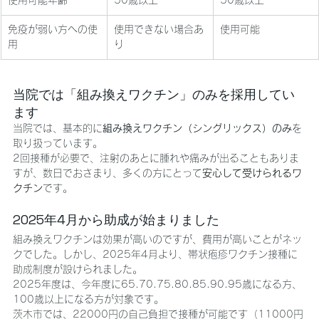
使用可能年齢
50歳以上
50歳以上
免疫が弱い方への使
使用できない場合あ
使用可能
用
り
当院では「組み換えワクチン」のみを採用してい
ます
当院では、基本的に
組み換えワクチン（シングリックス）のみ
を
取り扱っています。
2回接種が必要で、注射のあとに腫れや痛みが出ることもありま
すが、数日でおさまり、多くの方にとって
安心して受けられるワ
クチン
です。
2025年4月から助成が始まりました
組み換えワクチンは効果が高いのですが、費用が高いことがネッ
クでした。しかし、2025年4月より、帯状疱疹ワクチン接種に
助成制度が設けられました。
2025年度は、今年度に65.70.75.80.85.90.95歳になる方、
100歳以上になる方が対象です。
茨木市では、22000円の自己負担で接種が可能です（11000円