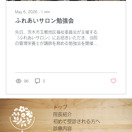
May 6, 2026
∙
1
min
ふれあいサロン勉強会
先日、茨木市玉櫛地区福祉委員会が主催する
「ふれあいサロン」にお招きいただき、当院
の管理栄養士が講師を務める勉強会を開催し
ました。 今回のテーマは、 「楽しく♪おいし
く♪お口から食べ続けるためのごっくん力を育
もう」 です。 当日は、地域の皆さまや福祉委
員、民生委員の方々など約40名にご参加いた
だき、とてもにぎやかな会となりました。中
には当院に通院されている患者さまのお顔も
96
0
ちらほら 年齢を重ねると、食べ物や飲み物を
飲み込む力（嚥下機能）は少しずつ低下して
いきます。飲み込みにくさは、むせや誤嚥
（食べ物が気管に入ること）につながること
もあるため、日頃からの予防が大切です。 会
トップ
では、飲み込む力を高めるための食事の工夫
院長紹介
や食事姿勢のポイント、口・舌・のどの筋肉
初めて受診される方へ
を動かす簡単な体操を、皆さまと一緒に実践
しました。 地域の皆さまからも、たくさんの
診療内容