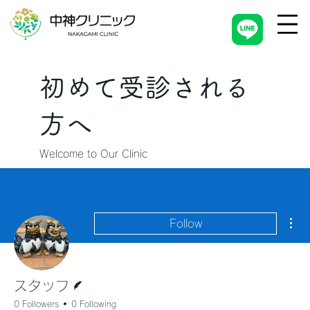
初めて受診される
方へ
Welcome to Our Clinic
Mor
Follow
Writer
スタッフ
0 Followers
0 Following