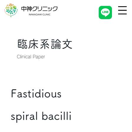
臨床系論文
Clinical Paper
Fastidious
spiral bacilli