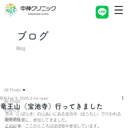
ブログ
Blog
All Posts
院長
Feb 9, 2025
2 min read
All Posts
竜王山（宝池寺）行ってきました
お知らせ
茨木（いばらき）の山あいにある宝池寺（ほうちじ）で行われる
医療情報
節分の法要に、参加してきました。
この行事、ここのところはほぼ毎年参加しています。