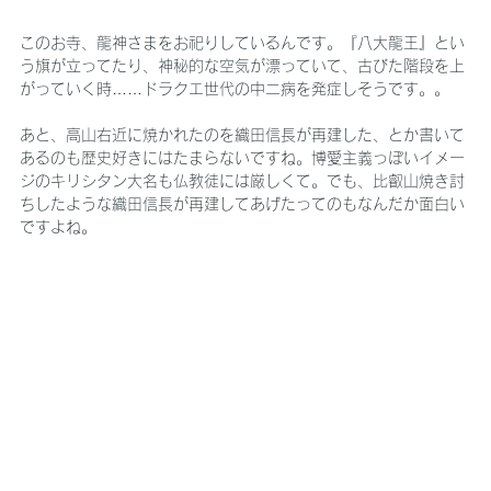
このお寺、龍神さまをお祀りしているんです。『八大龍王』とい
う旗が立ってたり、神秘的な空気が漂っていて、古びた階段を上
がっていく時……ドラクエ世代の中二病を発症しそうです。。
あと、高山右近に焼かれたのを織田信長が再建した、とか書いて
あるのも歴史好きにはたまらないですね。博愛主義っぽいイメー
ジのキリシタン大名も仏教徒には厳しくて。でも、比叡山焼き討
ちしたような織田信長が再建してあげたってのもなんだか面白い
ですよね。